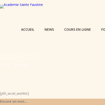
ACCUEIL
NEWS
COURS EN LIGNE
F
WISHLIST
HOME
WISHLIST
[yith_wcwl_wishlist]
Encore un mot...