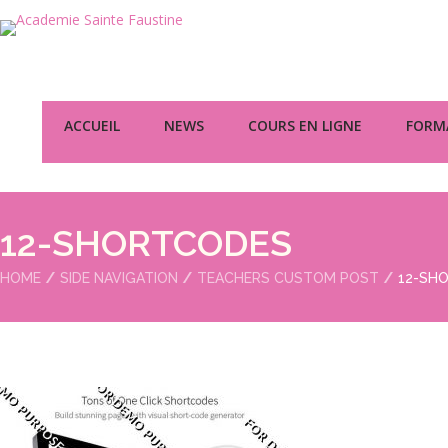
ACCUEIL
NEWS
COURS EN LIGNE
FORMA
12-SHORTCODES
HOME
SIDE NAVIGATION
TEACHERS CUSTOM POST
12-SH