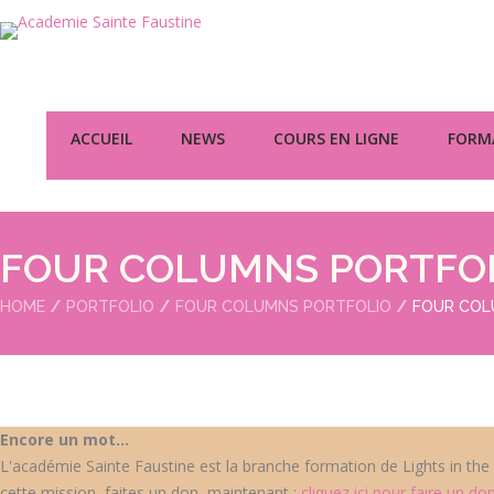
ACCUEIL
NEWS
COURS EN LIGNE
FORMA
FOUR COLUMNS PORTFOL
HOME
PORTFOLIO
FOUR COLUMNS PORTFOLIO
FOUR COL
Encore un mot...
L'académie Sainte Faustine est la branche formation de Lights in the
cette mission, faites un don, maintenant :
cliquez ici pour faire un do